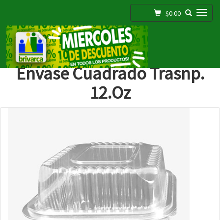
Toggle navigation
$0.00
;
Envase Cuadrado Trasnp.
12.oz