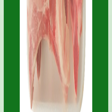
.
Solomo De Res
P/parrilla