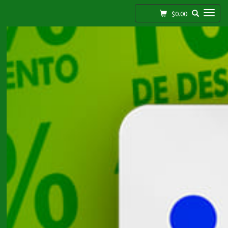
Toggle navigation
$0.00
;
Embutidos, Charcuteria Y Quesos / Charcuteria