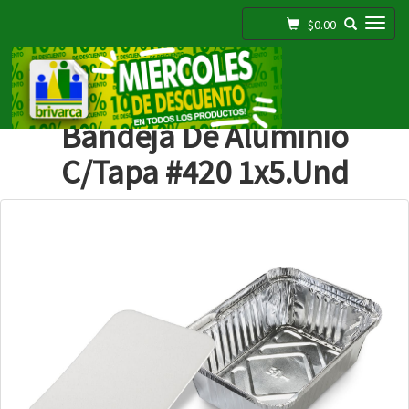
Toggle navigation
$0.00
;
Bandeja De Aluminio
C/tapa #420 1x5.und