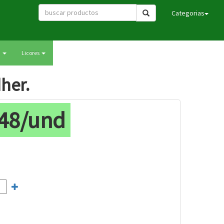
Categorias
a
Licores
her.
.48/und