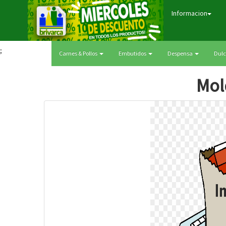
Informacion
;
Carnes & Pollos
Embutidos
Despensa
Dul
Mol