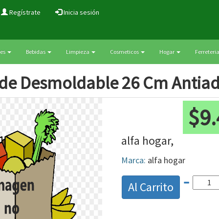
Regístrate
Inicia sesión
ces
Bebidas
Limpieza
Cosmeticos
Hogar
Ferreteri
de Desmoldable 26 Cm Antiad
$9
alfa hogar,
Marca:
alfa hogar
Al Carrito